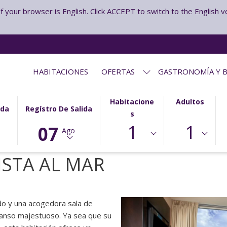
your browser is English. Click ACCEPT to switch to the English v
HABITACIONES
OFERTAS
GASTRONOMÍA Y B
ESTE
LA
Habitacione
Adultos
ada
Regístro De Salida
BOTÓN
FECHA
S
1
1
ABRE
DE
07
Ago
EL
SALIDA
CALENDARIO
SELECCIONADA
ISTA AL MAR
PARA
ES
SELECCIONAR
7º
LA
AGOSTO
FECHA
2026.
do y una acogedora sala de
DE
canso majestuoso. Ya sea que su
SALIDA