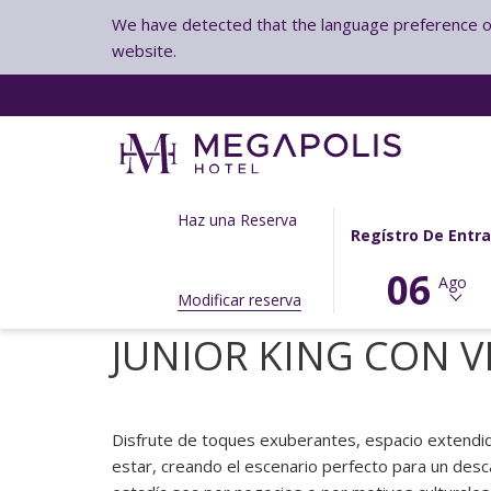
We have detected that the language preference of 
website.
ESTE
LA
Haz una Reserva
Regístro De Entr
BOTÓN
FECHA
ABRE
DE
06
Ago
EL
LLEGADA
Modificar reserva
CALENDARIO
SELECCIONADA
JUNIOR KING CON V
PARA
ES
SELECCIONAR
6º
LA
AGOSTO
FECHA
2026.
Disfrute de toques exuberantes, espacio extendi
DE
estar, creando el escenario perfecto para un des
LLEGADA