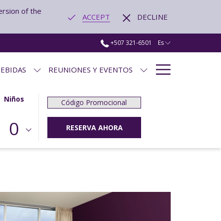
ersion of the
ACCEPT
DECLINE
+507 321-6501
Es
Hamburg
EBIDAS
REUNIONES Y EVENTOS
Menu
Niños
Código
Promocional
0
ABRE EN UNA NUEVA PESTA
RESERVA AHORA