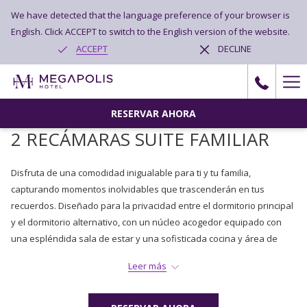
We have detected that the language preference of your browser is
English. Click ACCEPT to switch to the English version of the website.
ACCEPT
DECLINE
Ha
Me
RESERVAR AHORA
2 RECÁMARAS SUITE FAMILIAR
Disfruta de una comodidad inigualable para ti y tu familia,
capturando momentos inolvidables que trascenderán en tus
recuerdos. Diseñado para la privacidad entre el dormitorio principal
y el dormitorio alternativo, con un núcleo acogedor equipado con
una espléndida sala de estar y una sofisticada cocina y área de
lavado de platos.
Leer más
* Megapolis Hotel no es pet friendly