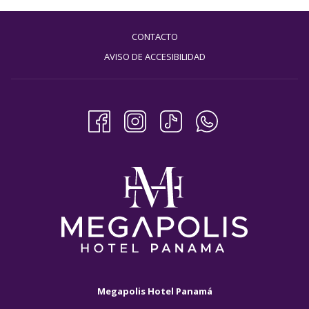
diapositivas
se
actualizará
CONTACTO
el
contenido
AVISO DE ACCESIBILIDAD
anterior
Megapolis Hotel Panamá